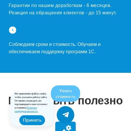
Гарантии по нашим доработкам - 6 месяцев.
Реакция на обращения клиентов - до 15 минут.
Соблюдаем сроки и стоимость. Обучаем и
обеспечиваем поддержку программ 1С.
Узнать
Мы применяем файлы cookie,
стоимость
Может быть полезно
чтобы улучшить работу сайта.
Оставаясь на ресурсе, вы
подтверждаете свое согласие с
условиями
Политики
конфиденциальности.
Принять