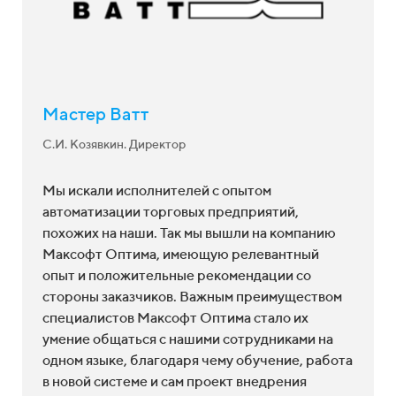
Мебельная компания ЛЕРОМ
Р.А. Давыдов. Заместитель директора
Мы выбрали Максофт Оптима как компанию,
имеющую положительные рекомендации.
Отмечаем высокие профессиональные
качества специалистов, отвечающие за
внедрение. Надеемся на дальнейшее
плодотворное сотрудничество. C Максофт
Оптима мы автоматизировали склад, логистику,
оформление заказов, расчет себестоимости,
ценообразование, планирование продаж и
закупок и т.д. Благодарим специалистов
Максофт Оптима за высокий уровень услуг по
внедрению программы 1С:ERP Управление
предприятием 2.0.
Полный отзыв