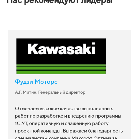
Фарм-Инвест
К.А. Раклевская. Заместитель директора
Для перехода на программу 1С:Управление
торговлей 8 мы привлекли Максофт Оптима,
опираясь на положительные отзывы других
заказчиков и богатый опыт внедрения 1С.
Специалисты Максофт Оптима