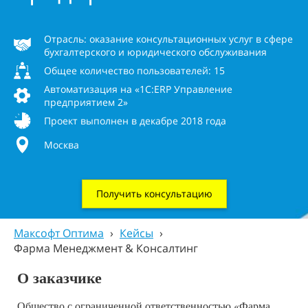
Отрасль: оказание консультационных услуг в сфере
бухгалтерского и юридического обслуживания
Общее количество пользователей: 15
Автоматизация на «1С:ERP Управление
предприятием 2»
Проект выполнен в декабре 2018 года
Москва
Получить консультацию
Максофт Оптима
›
Кейсы
›
Фарма Менеджмент & Консалтинг
О заказчике
Общество с ограниченной ответственностью «Фарма