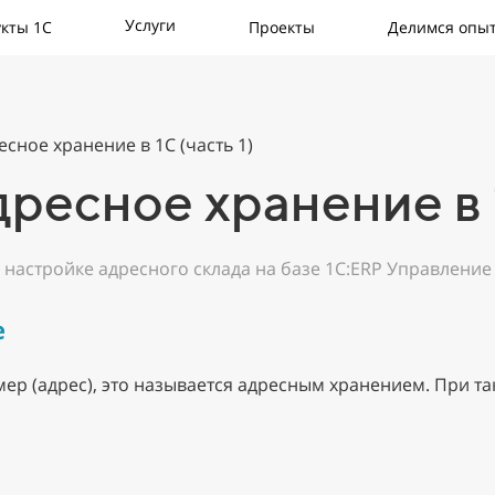
Услуги
кты 1С
Проекты
Делимся опы
есное хранение в 1С (часть 1)
ресное хранение в
о настройке адресного склада на базе 1С:ERP Управлени
е
мер (адрес), это называется адресным хранением. При т