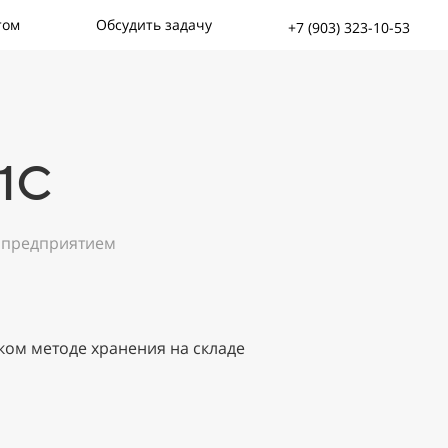
том
Обсудить задачу
+7 (903) 323-10-53
 1С
е предприятием
аком методе хранения на складе